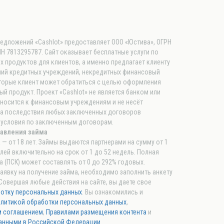
редложений «Cashlot» предоставляет ООО «Юстива», ОГРН
Н 7813295787. Сайт оказывает бесплатные услуги по
 продуктов для клиентов, а именно предлагает клиенту
ий кредитных учреждений, некредитных финансовый
оторые клиент может обратиться с целью оформления
ый продукт. Проект «Cashlot» не является банком или
тносится к финансовым учреждениям и не несёт
за последствия любых заключенных договоров
 условия по заключенным договорам.
авления займа
— от 18 лет. Займы выдаются партнерами на сумму от 1
блей включительно на срок от 1 до 52 недель. Полная
 (ПСК) может составлять от 0 до 292% годовых.
аявку на получение займа, необходимо заполнить анкету
 Совершая любые действия на сайте, вы даете свое
ботку персональных данных
. Вы ознакомились и
литикой обработки персональных данных
,
м соглашением
,
Правилами размещения контента
и
анными в Российской Федерации
.