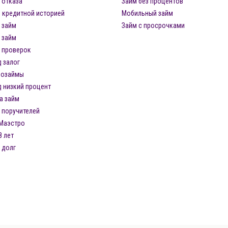
 отказа
Займ без процентов
 кредитной историей
Мобильный займ
 займ
Займ с просрочками
 займ
з проверок
 залог
розаймы
 низкий процент
а займ
 поручителей
 Маэстро
8 лет
 долг