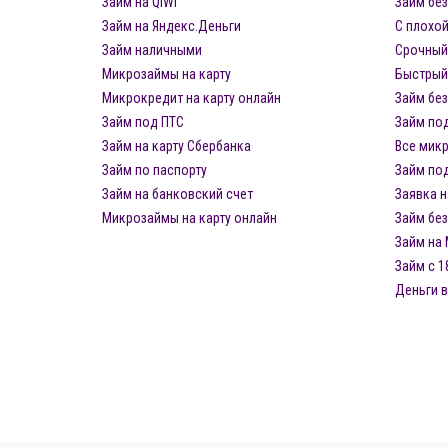
Займ на QIWI
Займ без
Займ на Яндекс.Деньги
С плохой
Займ наличными
Срочный
Микрозаймы на карту
Быстрый
Микрокредит на карту онлайн
Займ бе
Займ под ПТС
Займ под
Займ на карту Сбербанка
Все мик
Займ по паспорту
Займ под
Займ на банковский счет
Заявка н
Микрозаймы на карту онлайн
Займ без
Займ на
Займ с 1
Деньги в