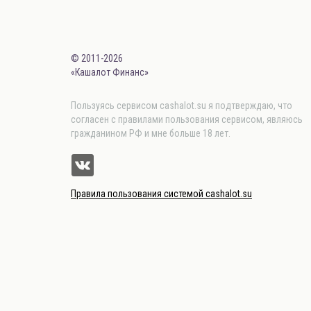
© 2011-2026
«Кашалот Финанс»
Пользуясь сервисом cashalot.su я подтверждаю, что
согласен с правилами пользования сервисом, являюсь
гражданином РФ и мне больше 18 лет.
Правила пользования системой cashalot.su