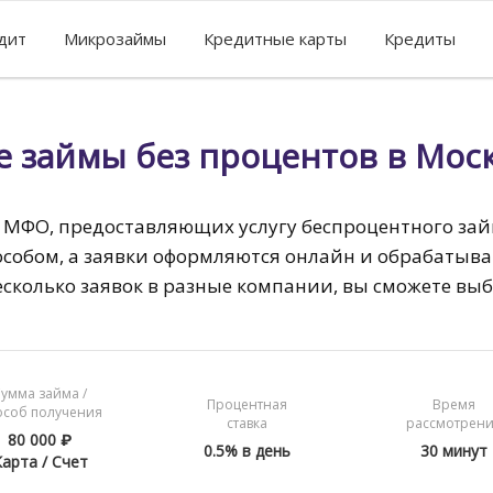
едит
Микрозаймы
Кредитные карты
Кредиты
е займы без процентов в Мос
 МФО, предоставляющих услугу беспроцентного зай
особом, а заявки оформляются онлайн и обрабатыва
есколько заявок в разные компании, вы сможете вы
умма займа /
Процентная
Время
особ получения
ставка
рассмотрен
80 000 ₽
0.5% в день
30 минут
арта / Счет