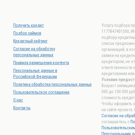
Получить кредит
Услугу подбора п
1177847401500, ИН
Подбор займов
подбору кредитных
Кредитный рейтинг
список предложен
Согласие на обработку
организаций, в к
персональных данных
заявки на кредитн
кредитором, не о
Правила размещения контента
ответственности 
Персональные данные в
кредитования или
Российской Федерации
Условия предост
Политика обработки персональных данных
Возраст заёмщика 
000 до 100 000 ру
Пользовательское соглашение
стоимость кредита
О нас
Чтобы оформить з
Контакты
на сайте проекта.
Согласие на обра
соглашаетесь с
По
Пользовательски
Персональными д