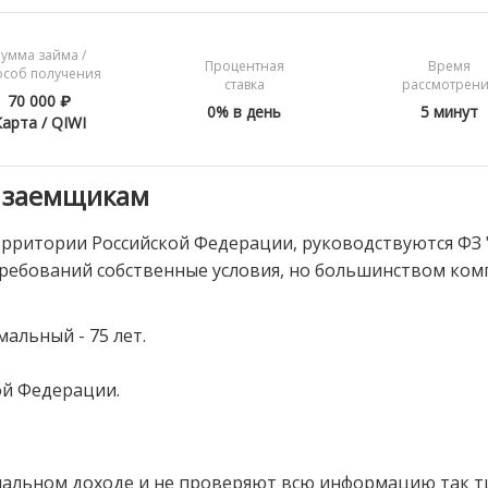
умма займа /
Процентная
Время
особ получения
ставка
рассмотрен
70 000 ₽
0% в день
5 минут
Карта / QIWI
 заемщикам
рритории Российской Федерации, руководствуются ФЗ
ребований собственные условия, но большинством ком
альный - 75 лет.
ой Федерации.
льном доходе и не проверяют всю информацию так тща