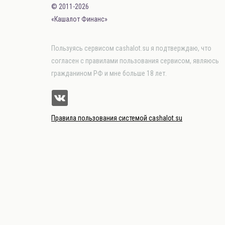
© 2011-2026
«Кашалот Финанс»
Пользуясь сервисом cashalot.su я подтверждаю, что
согласен с правилами пользования сервисом, являюсь
гражданином РФ и мне больше 18 лет.
Правила пользования системой cashalot.su