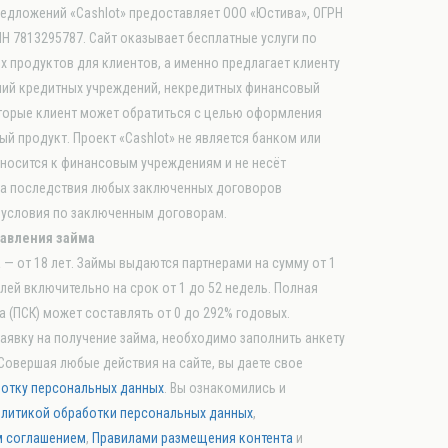
редложений «Cashlot» предоставляет ООО «Юстива», ОГРН
Н 7813295787. Сайт оказывает бесплатные услуги по
 продуктов для клиентов, а именно предлагает клиенту
ий кредитных учреждений, некредитных финансовый
оторые клиент может обратиться с целью оформления
ый продукт. Проект «Cashlot» не является банком или
тносится к финансовым учреждениям и не несёт
за последствия любых заключенных договоров
 условия по заключенным договорам.
авления займа
— от 18 лет. Займы выдаются партнерами на сумму от 1
блей включительно на срок от 1 до 52 недель. Полная
 (ПСК) может составлять от 0 до 292% годовых.
аявку на получение займа, необходимо заполнить анкету
 Совершая любые действия на сайте, вы даете свое
ботку персональных данных
. Вы ознакомились и
литикой обработки персональных данных
,
м соглашением
,
Правилами размещения контента
и