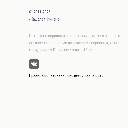
© 2011-2026
«Кашалот Финанс»
Пользуясь сервисом cashalot.su я подтверждаю, что
согласен с правилами пользования сервисом, являюсь
гражданином РФ и мне больше 18 лет.
Правила пользования системой cashalot.su