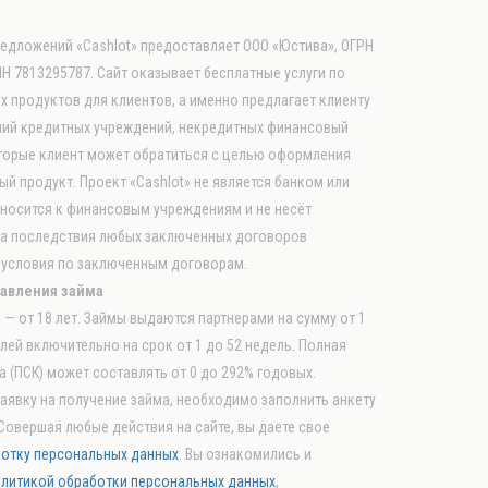
редложений «Cashlot» предоставляет ООО «Юстива», ОГРН
Н 7813295787. Сайт оказывает бесплатные услуги по
 продуктов для клиентов, а именно предлагает клиенту
ий кредитных учреждений, некредитных финансовый
оторые клиент может обратиться с целью оформления
ый продукт. Проект «Cashlot» не является банком или
тносится к финансовым учреждениям и не несёт
за последствия любых заключенных договоров
 условия по заключенным договорам.
авления займа
— от 18 лет. Займы выдаются партнерами на сумму от 1
блей включительно на срок от 1 до 52 недель. Полная
 (ПСК) может составлять от 0 до 292% годовых.
аявку на получение займа, необходимо заполнить анкету
 Совершая любые действия на сайте, вы даете свое
ботку персональных данных
. Вы ознакомились и
литикой обработки персональных данных
,